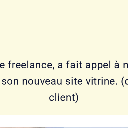
 freelance, a fait appel à 
on nouveau site vitrine. (d
client)